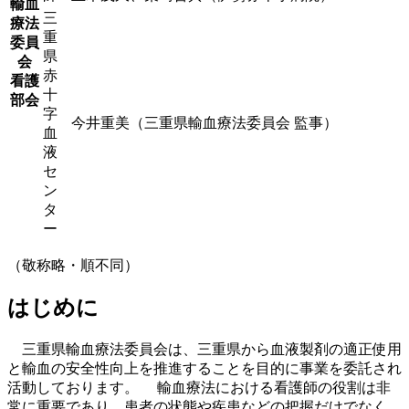
輸血
三
療法
重
委員
県
会
赤
看護
十
部会
字
今井重美（三重県輸血療法委員会 監事）
血
液
セ
ン
タ
ー
（敬称略・順不同）
はじめに
三重県輸血療法委員会は、三重県から血液製剤の適正使用
と輸血の安全性向上を推進することを目的に事業を委託され
活動しております。 輸血療法における看護師の役割は非
常に重要であり、患者の状態や疾患などの把握だけでなく、