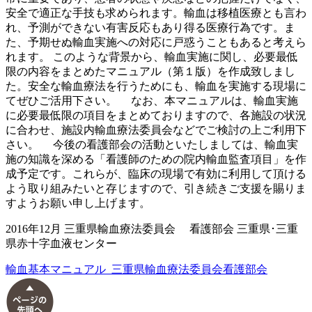
安全で適正な手技も求められます。輸血は移植医療とも言わ
れ、予測ができない有害反応もあり得る医療行為です。ま
た、予期せぬ輸血実施への対応に戸惑うこともあると考えら
れます。 このような背景から、輸血実施に関し、必要最低
限の内容をまとめたマニュアル（第１版）を作成致しまし
た。安全な輸血療法を行うためにも、輸血を実施する現場に
てぜひご活用下さい。 なお、本マニュアルは、輸血実施
に必要最低限の項目をまとめておりますので、各施設の状況
に合わせ、施設内輸血療法委員会などでご検討の上ご利用下
さい。 今後の看護部会の活動といたしましては、輸血実
施の知識を深める「看護師のための院内輸血監査項目」を作
成予定です。これらが、臨床の現場で有効に利用して頂ける
よう取り組みたいと存じますので、引き続きご支援を賜りま
すようお願い申し上げます。
2016年12月 三重県輸血療法委員会 看護部会 三重県･三重
県赤十字血液センター
輸血基本マニュアル_三重県輸血療法委員会看護部会