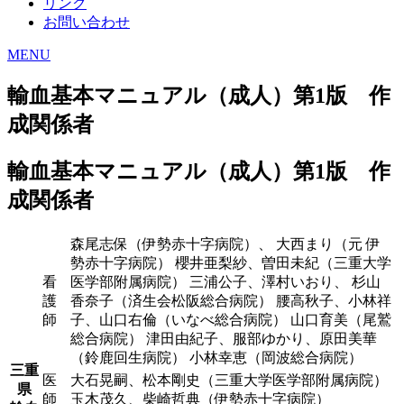
リンク
お問い合わせ
MENU
輸血基本マニュアル（成人）第1版 作
成関係者
輸血基本マニュアル（成人）第1版 作
成関係者
森尾志保（伊勢赤十字病院）、 大西まり（元 伊
勢赤十字病院） 櫻井亜梨紗、曽田未紀（三重大学
看
医学部附属病院） 三浦公子、澤村いおり、 杉山
護
香奈子（済生会松阪総合病院） 腰高秋子、小林祥
師
子、山口右倫（いなべ総合病院） 山口育美（尾鷲
総合病院） 津田由紀子、服部ゆかり、原田美華
（鈴鹿回生病院） 小林幸恵（岡波総合病院）
三重
医
大石晃嗣、松本剛史（三重大学医学部附属病院）
県
師
玉木茂久、柴崎哲典（伊勢赤十字病院）