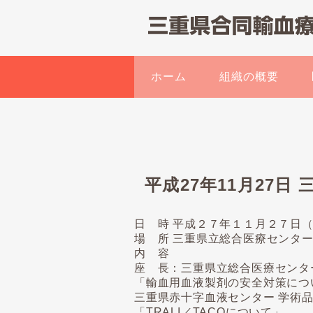
ホーム
組織の概要
平成27年11月27
日 時 平成２７年１１月２７日
場 所 三重県立総合医療センター 
内 容
座 長：三重県立総合医療センタ
「輸血用血液製剤の安全対策につ
三重県赤十字血液センター 学術品
「TRALI／TACOについて」