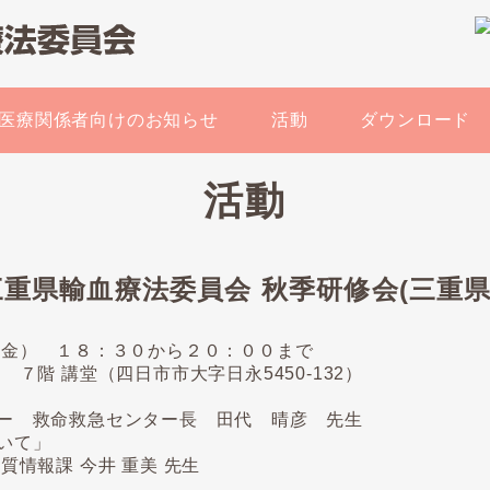
医療関係者向けのお知らせ
活動
ダウンロード
活動
日 三重県輸血療法委員会 秋季研修会(三重
（金） １８：３０から２０：００まで
７階 講堂（四日市市大字日永5450-132）
ー 救命救急センター長 田代 晴彦 先生
いて」
質情報課 今井 重美 先生